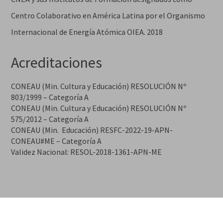
Centro Colaborativo en América Latina por el Organismo
Internacional de Energía Atómica OIEA. 2018
Acreditaciones
CONEAU (Min. Cultura y Educación) RESOLUCIÓN Nº
803/1999 – Categoría A
CONEAU (Min. Cultura y Educación) RESOLUCIÓN Nº
575/2012 – Categoría A
CONEAU (Min. Educación) RESFC-2022-19-APN-
CONEAU#ME – Categoría A
Validez Nacional: RESOL-2018-1361-APN-ME