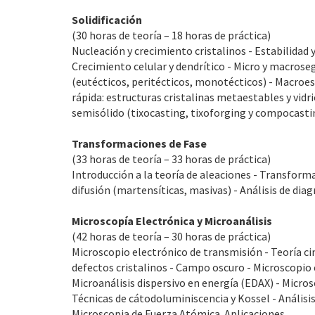
Solidificación
(30 horas de teoría – 18 horas de práctica)
Nucleación y crecimiento cristalinos - Estabilidad 
Crecimiento celular y dendrítico - Micro y macroseg
(eutécticos, peritécticos, monotécticos) - Macroest
rápida: estructuras cristalinas metaestables y vid
semisólido (tixocasting, tixoforging y compocasti
Transformaciones de Fase
(33 horas de teoría – 33 horas de práctica)
Introducción a la teoría de aleaciones - Transforma
difusión (martensíticas, masivas) - Análisis de dia
Microscopía Electrónica y Microanálisis
(42 horas de teoría – 30 horas de práctica)
Microscopio electrónico de transmisión - Teoría ci
defectos cristalinos - Campo oscuro - Microscopio 
Microanálisis dispersivo en energía (EDAX) - Microso
Técnicas de cátodoluminiscencia y Kossel - Análisi
Microscopia de Fuerza Atómica. Aplicaciones.