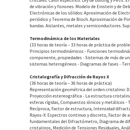
cristales: Calor específico. Ley de Dulong y Petit
de vibración y fonones. Modelo de Einstein y de De
Electrónicas de los sólidos: Aproximación de Electr
periódico y Teorema de Bloch. Aproximación de Pote
bandas. Aislantes, metales y semiconductores. Supe
Termodinámica de los Materiales
(33 horas de teoría – 33 horas de práctica de prob
Principios termodinámicos - Funciones termodinámi
componente, propiedades - Sistemas de más de un 
sistemas heterogéneos - Diagramas de fases - Te
Cristalografía y Difracción de Rayos X
(36 horas de teoría – 36 horas de práctica)
Representación geométrica del orden cristalino: Dir
Proyección estereográfica - La estructura cristali
esferas rígidas, Compuestos iónicos y metálicos - T
Recíproca, Factor de estructura, Intensidad difract
Rayos-X: Espectros continuo y discreto, Factor de 
fundamentales del Difractómetro, Diagrama de difr
cristalinos, Medición de Tensiones Residuales, Análi