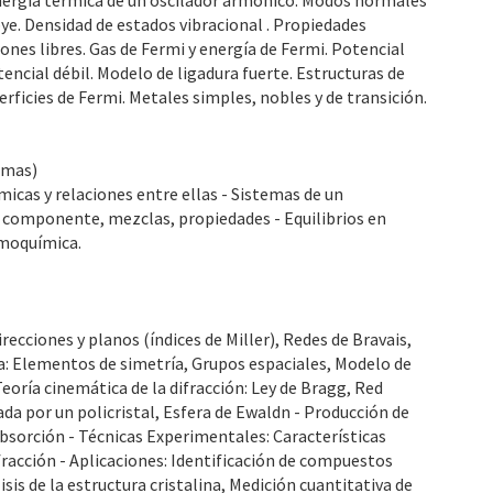
. Energía térmica de un oscilador armónico. Modos normales
bye. Densidad de estados vibracional . Propiedades
ones libres. Gas de Fermi y energía de Fermi. Potencial
ncial débil. Modelo de ligadura fuerte. Estructuras de
rficies de Fermi. Metales simples, nobles y de transición.
lemas)
cas y relaciones entre ellas - Sistemas de un
componente, mezclas, propiedades - Equilibrios en
rmoquímica.
ecciones y planos (índices de Miller), Redes de Bravais,
na: Elementos de simetría, Grupos espaciales, Modelo de
eoría cinemática de la difracción: Ley de Bragg, Red
ada por un policristal, Esfera de Ewaldn - Producción de
absorción - Técnicas Experimentales: Características
acción - Aplicaciones: Identificación de compuestos
sis de la estructura cristalina, Medición cuantitativa de