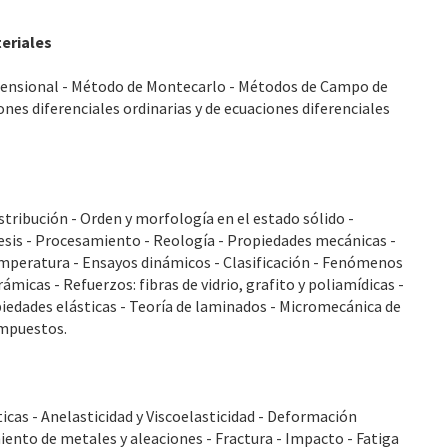
eriales
mensional - Método de Montecarlo - Métodos de Campo de
nes diferenciales ordinarias y de ecuaciones diferenciales
istribución - Orden y morfología en el estado sólido -
tesis - Procesamiento - Reología - Propiedades mecánicas -
emperatura - Ensayos dinámicos - Clasificación - Fenómenos
ámicas - Refuerzos: fibras de vidrio, grafito y poliamídicas -
piedades elásticas - Teoría de laminados - Micromecánica de
compuestos.
cas - Anelasticidad y Viscoelasticidad - Deformación
ento de metales y aleaciones - Fractura - Impacto - Fatiga