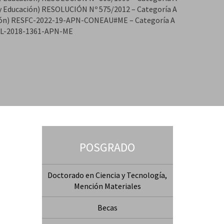
y Educación) RESOLUCIÓN Nº 575/2012 – Categoría A
ón) RESFC-2022-19-APN-CONEAU#ME – Categoría A
SOL-2018-1361-APN-ME
POSGRADO
Doctorado en Ciencia y Tecnología,
Mención Materiales
Becas