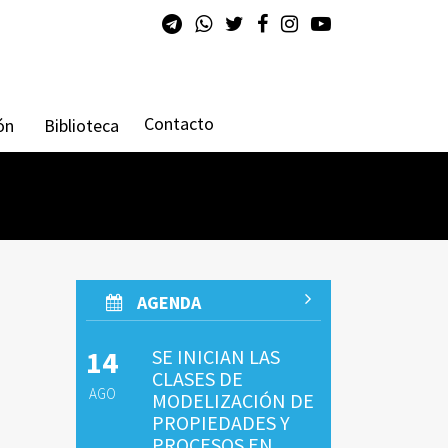
Contacto
ón
Biblioteca
AGENDA
14
SE INICIAN LAS
CLASES DE
AGO
MODELIZACIÓN DE
PROPIEDADES Y
PROCESOS EN