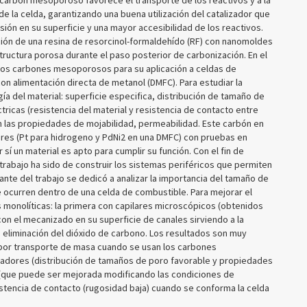
 carbón mesoporoso favorece el transporte de los reactivos y a la
e la celda, garantizando una buena utilización del catalizador que
ión en su superficie y una mayor accesibilidad de los reactivos.
ión de una resina de resorcinol-formaldehído (RF) con nanomoldes
structura porosa durante el paso posterior de carbonización. En el
rios carbones mesoporosos para su aplicación a celdas de
n alimentación directa de metanol (DMFC). Para estudiar la
gía del material: superficie especifica, distribución de tamaño de
ricas (resistencia del material y resistencia de contacto entre
n las propiedades de mojabilidad, permeabilidad. Este carbón en
res (Pt para hidrogeno y PdNi2 en una DMFC) con pruebas en
 sí un material es apto para cumplir su función. Con el fin de
trabajo ha sido de construir los sistemas periféricos que permiten
nte del trabajo se dedicó a analizar la importancia del tamaño de
e ocurren dentro de una celda de combustible. Para mejorar el
 monolíticas: la primera con capilares microscópicos (obtenidos
n el mecanizado en su superficie de canales sirviendo a la
 eliminación del dióxido de carbono. Los resultados son muy
por transporte de masa cuando se usan los carbones
adores (distribución de tamaños de poro favorable y propiedades
(que puede ser mejorada modificando las condiciones de
esistencia de contacto (rugosidad baja) cuando se conforma la celda