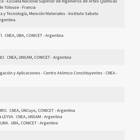
co - Escuela Nacional Superior de Ingenieros de Artes Químicas
e Tolouse - Francia
a y Tecnología, Mención Materiales - Instituto Sabato
rgentina
TI. CNEA, UBA, CONICET
- Argentina
NO. CNEA, UNSAM, CONICET - Argentina
igación y Aplicaciones - Centro Atómico Constituyentes - CNEA -
EIRO. CNEA, UNCuyo, CONICET
- Argentina
la LEYVA. CNEA, UNSAM
- Argentina
OLINA. UBA, CONICET
- Argentina