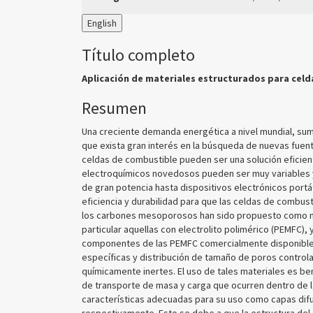
English
Título completo
Aplicación de materiales estructurados para cel
Resumen
Una creciente demanda energética a nivel mundial, sum
que exista gran interés en la búsqueda de nuevas fuent
celdas de combustible pueden ser una solución eficien
electroquímicos novedosos pueden ser muy variables y 
de gran potencia hasta dispositivos electrónicos port
eficiencia y durabilidad para que las celdas de combu
los carbones mesoporosos han sido propuesto como mat
particular aquellas con electrolito polimérico (PEMFC),
componentes de las PEMFC comercialmente disponibles
específicas y distribución de tamaño de poros controla
químicamente inertes. El uso de tales materiales es be
de transporte de masa y carga que ocurren dentro de l
características adecuadas para su uso como capas dif