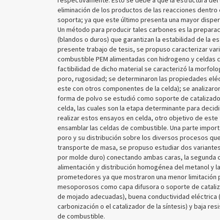
respectivamente. Esto se debe a que la estructura del
eliminación de los productos de las reacciones dentro d
soporta; ya que este último presenta una mayor dispers
Un método para producir tales carbones es la preparac
(blandos o duros) que garantizan la estabilidad de la e
presente trabajo de tesis, se propuso caracterizar va
combustible PEM alimentadas con hidrogeno y celdas co
factibilidad de dicho material se caracterizó la morfolo
poro, rugosidad; se determinaron las propiedades eléct
este con otros componentes de la celda); se analizaro
forma de polvo se estudió como soporte de catalizado
celda, las cuales son la etapa determinante para decidir
realizar estos ensayos en celda, otro objetivo de este 
ensamblar las celdas de combustible. Una parte importa
poro y su distribución sobre los diversos procesos qu
transporte de masa, se propuso estudiar dos variantes
por molde duro) conectando ambas caras, la segunda co
alimentación y distribución homogénea del metanol y la
prometedores ya que mostraron una menor limitación 
mesoporosos como capa difusora o soporte de cataliz
de mojado adecuadas), buena conductividad eléctrica 
carbonización o el catalizador de la síntesis) y baja r
de combustible.