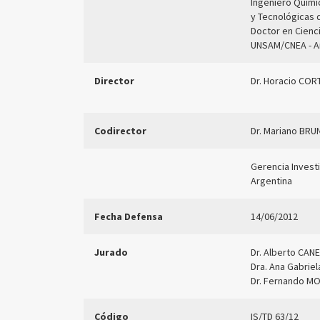
Ingeniero Quími
y Tecnológicas d
Doctor en Cienci
UNSAM/CNEA - A
Director
Dr. Horacio COR
Codirector
Dr. Mariano BRU
Gerencia Invest
Argentina
Fecha Defensa
14/06/2012
Jurado
Dr. Alberto CAN
Dra. Ana Gabrie
Dr. Fernando M
Código
IS/TD 63/12