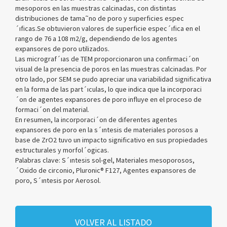
mesoporos en las muestras calcinadas, con distintas
distribuciones de tama˜no de poro y superficies espec
´ıficas.Se obtuvieron valores de superficie espec´ıfica en el
rango de 76 a 108 m2/g, dependiendo de los agentes
expansores de poro utilizados.
Las micrograf´ıas de TEM proporcionaron una confirmaci´on
visual de la presencia de poros en las muestras calcinadas. Por
otro lado, por SEM se pudo apreciar una variabilidad significativa
en la forma de las part´ıculas, lo que indica que la incorporaci
´on de agentes expansores de poro influye en el proceso de
formaci´on del material.
En resumen, la incorporaci´on de diferentes agentes
expansores de poro en la s´ıntesis de materiales porosos a
base de ZrO2 tuvo un impacto significativo en sus propiedades
estructurales y morfol´ogicas.
Palabras clave: S´ıntesis sol-gel, Materiales mesoporosos,
´Oxido de circonio, Pluronic® F127, Agentes expansores de
poro, S´ıntesis por Aerosol.
VOLVER AL LISTADO