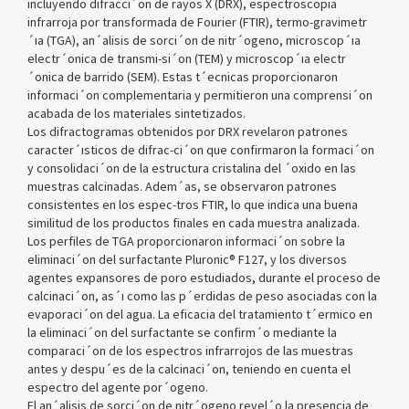
incluyendo difracci´on de rayos X (DRX), espectroscopia
infrarroja por transformada de Fourier (FTIR), termo-gravimetr
´ıa (TGA), an´alisis de sorci´on de nitr´ogeno, microscop´ıa
electr´onica de transmi-si´on (TEM) y microscop´ıa electr
´onica de barrido (SEM). Estas t´ecnicas proporcionaron
informaci´on complementaria y permitieron una comprensi´on
acabada de los materiales sintetizados.
Los difractogramas obtenidos por DRX revelaron patrones
caracter´ısticos de difrac-ci´on que confirmaron la formaci´on
y consolidaci´on de la estructura cristalina del ´oxido en las
muestras calcinadas. Adem´as, se observaron patrones
consistentes en los espec-tros FTIR, lo que indica una buena
similitud de los productos finales en cada muestra analizada.
Los perfiles de TGA proporcionaron informaci´on sobre la
eliminaci´on del surfactante Pluronic® F127, y los diversos
agentes expansores de poro estudiados, durante el proceso de
calcinaci´on, as´ı como las p´erdidas de peso asociadas con la
evaporaci´on del agua. La eficacia del tratamiento t´ermico en
la eliminaci´on del surfactante se confirm´o mediante la
comparaci´on de los espectros infrarrojos de las muestras
antes y despu´es de la calcinaci´on, teniendo en cuenta el
espectro del agente por´ogeno.
El an´alisis de sorci´on de nitr´ogeno revel´o la presencia de