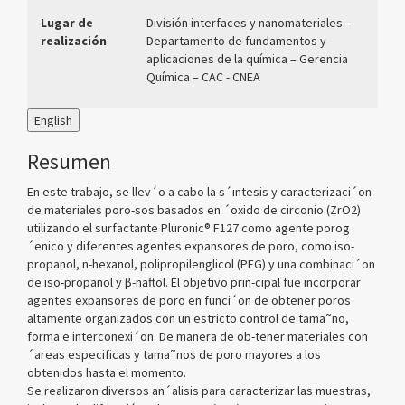
Lugar de
División interfaces y nanomateriales –
realización
Departamento de fundamentos y
aplicaciones de la química – Gerencia
Química – CAC - CNEA
English
Resumen
En este trabajo, se llev´o a cabo la s´ıntesis y caracterizaci´on
de materiales poro-sos basados en ´oxido de circonio (ZrO2)
utilizando el surfactante Pluronic® F127 como agente porog
´enico y diferentes agentes expansores de poro, como iso-
propanol, n-hexanol, polipropilenglicol (PEG) y una combinaci´on
de iso-propanol y β-naftol. El objetivo prin-cipal fue incorporar
agentes expansores de poro en funci´on de obtener poros
altamente organizados con un estricto control de tama˜no,
forma e interconexi´on. De manera de ob-tener materiales con
´areas especificas y tama˜nos de poro mayores a los
obtenidos hasta el momento.
Se realizaron diversos an´alisis para caracterizar las muestras,