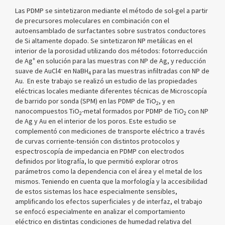
Las PDMP se sintetizaron mediante el método de sol-gel a partir
de precursores moleculares en combinación con el
autoensamblado de surfactantes sobre sustratos conductores
de Si altamente dopado. Se sintetizaron NP metálicas en el
interior de la porosidad utilizando dos métodos: fotorreducción
+
de Ag
en solución para las muestras con NP de Ag, y reducción
-
suave de AuCl4
en NaBH
para las muestras infiltradas con NP de
4
Au. En este trabajo se realizó un estudio de las propiedades
eléctricas locales mediante diferentes técnicas de Microscopía
de barrido por sonda (SPM) en las PDMP de TiO
, y en
2
nanocompuestos TiO
-metal formados por PDMP de TiO
con NP
2
2
de Ag y Au en el interior de los poros. Este estudio se
complementó con mediciones de transporte eléctrico a través
de curvas corriente-tensión con distintos protocolos y
espectroscopía de impedancia en PDMP con electrodos
definidos por litografía, lo que permitió explorar otros
parámetros como la dependencia con el área y el metal de los
mismos. Teniendo en cuenta que la morfología y la accesibilidad
de estos sistemas los hace especialmente sensibles,
amplificando los efectos superficiales y de interfaz, el trabajo
se enfocó especialmente en analizar el comportamiento
eléctrico en distintas condiciones de humedad relativa del