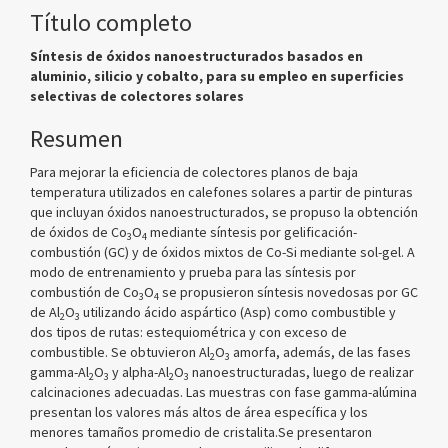
Título completo
Síntesis de óxidos nanoestructurados basados en
aluminio, silicio y cobalto, para su empleo en superficies
selectivas de colectores solares
Resumen
Para mejorar la eficiencia de colectores planos de baja
temperatura utilizados en calefones solares a partir de pinturas
que incluyan óxidos nanoestructurados, se propuso la obtención
de óxidos de Co
O
mediante síntesis por gelificación-
3
4
combustión (GC) y de óxidos mixtos de Co-Si mediante sol-gel. A
modo de entrenamiento y prueba para las síntesis por
combustión de Co
O
se propusieron síntesis novedosas por GC
3
4
de Al
O
utilizando ácido aspártico (Asp) como combustible y
2
3
dos tipos de rutas: estequiométrica y con exceso de
combustible. Se obtuvieron Al
O
amorfa, además, de las fases
2
3
gamma-Al
O
y alpha-Al
O
nanoestructuradas, luego de realizar
2
3
2
3
calcinaciones adecuadas. Las muestras con fase gamma-alúmina
presentan los valores más altos de área específica y los
menores tamaños promedio de cristalita.Se presentaron