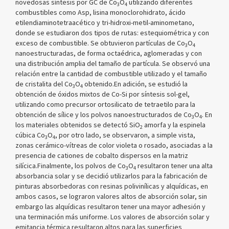
novedosas síntesis por GC de Co
O
utilizando diferentes
3
4
combustibles como Asp, lisina monoclorohidrato, ácido
etilendiaminotetraacético y tri-hidroxi-metil-aminometano,
donde se estudiaron dos tipos de rutas: estequiométrica y con
exceso de combustible. Se obtuvieron partículas de Co
O
3
4
nanoestructuradas, de forma octaédrica, aglomeradas y con
una distribución amplia del tamaño de partícula. Se observó una
relación entre la cantidad de combustible utilizado y el tamaño
de cristalita del Co
O
obtenido.En adición, se estudió la
3
4
obtención de óxidos mixtos de Co-Si por síntesis sol-gel,
utilizando como precursor ortosilicato de tetraetilo para la
obtención de sílice y los polvos nanoestructurados de Co
O
. En
3
4
los materiales obtenidos se detectó SiO
amorfa y la espinela
2
cúbica Co
O
, por otro lado, se observaron, a simple vista,
3
4
zonas cerámico-vítreas de color violeta o rosado, asociadas a la
presencia de cationes de cobalto dispersos en la matriz
silícica.Finalmente, los polvos de Co
O
resultaron tener una alta
3
4
absorbancia solar y se decidió utilizarlos para la fabricación de
pinturas absorbedoras con resinas polivinílicas y alquídicas, en
ambos casos, se lograron valores altos de absorción solar, sin
embargo las alquídicas resultaron tener una mayor adhesión y
una terminación más uniforme. Los valores de absorción solar y
emitancia térmica resultaron altos para las superficies