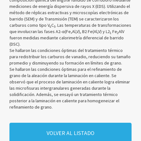
composición química del lingote fundido se corroboró mediante
mediciones de energía dispersiva de rayos X (EDS). Utilizando el
método de réplicas extractivas y microscopías electrónicas de
barrido (SEM) y de Transmisión (TEM) se caracterizaron los
carburos como tipo V
C
. Las temperaturas de transformaciones
6
5
que involucran las fases A2‐α(Fe,Al,V), B2 Fe(Al,V) y L2
Fe
AlV
1
2
fueron medidas mediante calorimetría diferencial de barrido
(DSC).
Se hallaron las condiciones óptimas del tratamiento térmico
para redistribuir los carburos de vanadio, reduciendo su tamaño
promedio y disminuyendo su formación en límites de grano.
Se hallaron las condiciones óptimas para el refinamiento de
grano de la aleación durante la laminación en caliente. Se
observó que el proceso de laminación en caliente logra eliminar
las microfisuras intergranulares generadas durante la
solidificación. Además, se ensayó un tratamiento térmico
posterior a la laminación en caliente para homogeneizar el
refinamiento de grano.
VOLVER AL LISTADO