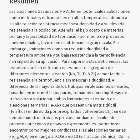
Resumen
Las aleaciones basadas en Fe-Al tienen potenciales aplicaciones
como materiales estructurales en altas temperaturas debido a
su alta relación resistencia mecánica-densidad y a su elevada
resistencia a la oxidación. Además, el bajo costo de materias
primas y la posibilidad de fabricación por medio de procesos
convencionales, favorecen su obtención a gran escala. Sin
embargo, limitaciones como su reducida ductilidad a
temperatura ambiente y su baja resistencia a la termofluencia
han impedido su aplicación. Para superar estas deficiencias, los
esfuerzos se han enfocado en estudiar el agregado de
diferentes elementos aleantes (Nb, Ti, Ta ó Zr) aumentando la
resistencia a la termofluencia sin mejorar la ductilidad. A
diferencia de la mayoría de los trabajos en aleaciones similares,
basados en intermetálicos puros, tomamos como hipótesis de
trabajo para solucionar ambas limitaciones el estudio de
aleaciones ternarias Fe-Al-X que posean una matriz dúctil
(ferrítica) endurecida por precipitados coherentes L2
. En ese
1
sentido nuestros trabajos previos, mediante cálculos de
primeros principios y ensayos experimentales, permitieron
encontrar como mejores candidatas a las aleaciones ternarias
Fe
Al
V
en el rango a 0,10± x ±0,13 (x: fracción atómica). Con la
1-2x
x
x