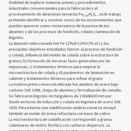
finalidad de explorar materias primas y procedimientos
industriales convencionales para la fabricación y el
procesamiento de aleaciones ternarias Fe
Al
V
, este trabajo
1-2x
x
x
pretende identificar y resolver varios de los inconvenientes que
pueden aparecer como consecuencia de la pureza de los
aleantes y de los procesos de fundición, colada y laminación de
lingotes.
La aleación seleccionada fue Fe-12%Al-12%V (% at.) y los
principales objetivos estudiados fueron: a) proceso de fundición
y colada, influencia del molde de colada sobre la estructura de
granos; b) formación de terceras fases generadas por las
impurezas; c) tratamientos térmicos para mejorar la
microestructura de colada y d) parámetros de laminación en
caliente y tratamientos térmicos para refinar el grano.
La materia prima comercial utilizada fue alambre de acero bajo
carbono SAE 1008, chapa de aluminio y ferroaleación de vanadio.
Se fabricaron lingotes rectangulares de 130x60x30 mm por
fusión en horno de inducción y colada en lingotera de acero SAE
1020. Para intentar una solidificación unidireccional se ensayó
también un molde de arena refractaria con base de cobre.
La microestructura de solidificación correspondió a granos
columnares de matriz ferrítica con carburos dispersos. La