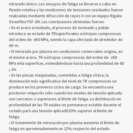
nitrurado iónico. Los ensayos de fatiga se llevaron a cabo en
flexión rotativa y las mediciones de tensiones residuales fueron
realizadas mediante difracción de rayos X con un equipo Rigaku
Strainflex PSF-2M. Las conclusiones obtenidas fueron:
• En el acero estudiado, el proceso de torneado y pulido
introduce un estado de TRsuperficiales isótropas compresivas
del orden de -450 MPa, siendo la capa afectada de alrededor de
60~m.
• El nitrurado por plasma en condiciones comerciales origina, en
el mismo acero, TR isótropas compresivas del orden de -200
MPa enla superficie, extendiéndose hasta una profundidad de 60
¡.Jm.
• En las piezas maquinadas, sometidas a fatiga cíclica, la
disminución más significativa del nivel de TR compresivas se
produce en los primeros ciclos de carga. Se encuentra una
posterior relajación sólo cuando los niveles de tensión aplicada
son cercanos o superiores al límite de fatiga. La distribución en
profundidad de las TR axiales no permanece estable durante el
ciclado paró una tensión aplicadtí20% superior al límite de
fatiga.
• El tratamiento de nitruración por plasma aumenta el límite de
fatiga en aproximadamente un 22% respecto del estado