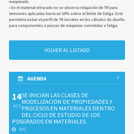
maquinado.
• En el material nitrurado no se observa relajación de TR para
tensiones aplicadas hasta un 20% sobre el límite de fatiga. Esto
permitiría incluir el perfil de TR iniciales en los cálculos de diseño
para componentes o piezas de máquinas sometidas a fatiga.
VOLVER AL LISTADO
AGENDA
14
SE INICIAN LAS CLASES DE
MODELIZACIÓN DE PROPIEDADES Y
AGO
PROCESOS EN MATERIALES DENTRO
DEL CICLO DE ESTUDIO DE LOS
POSGRADOS EN MATERIALES
9HS.