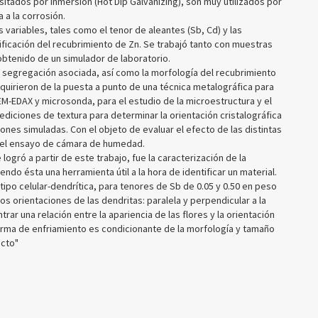
tados por inmersión (Hot Dip Galvanizing), son muy utilizados por
 a la corrosión.
s variables, tales como el tenor de aleantes (Sb, Cd) y las
ficación del recubrimiento de Zn. Se trabajó tanto con muestras
obtenido de un simulador de laboratorio.
la segregación asociada, así como la morfología del recubrimiento
requirieron de la puesta a punto de una técnica metalográfica para
SEM-EDAX y microsonda, para el estudio de la microestructura y el
mediciones de textura para determinar la orientación cristalográfica
iones simuladas. Con el objeto de evaluar el efecto de las distintas
eó el ensayo de cámara de humedad.
ogró a partir de este trabajo, fue la caracterización de la
do ésta una herramienta útil a la hora de identificar un material.
tipo celular-dendrítica, para tenores de Sb de 0.05 y 0.50 en peso
orientaciones de las dendritas: paralela y perpendicular a la
ar una relación entre la apariencia de las flores y la orientación
 forma de enfriamiento es condicionante de la morfología y tamaño
ecto"