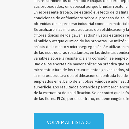
Los recubrimientos de Zn sobre chapas de acero deposi
sus propiedades, en especial porque brindan resitencia
En el presente trabajo, se estudió el efecto de distinta
condiciones de enfriamiento sobre el proceso de solidi
obtenidas de un proceso industrial como con material 
Se analizaron las microestructuras de solidificación y 
("flores típicas de los galvanizados"). Estos estudios 
el pulido y ataque químico de las probetas. Se utilizó 
anílisis de la macro y microsegregación. Se utilizaron 
de las esctructuras resultantes, en las distintas condic
variables sobre la resistencia a la corosión, se empl
Uno de los aportes de mayor aplicación práctica que se l
microestructura de los recubrimientos galvanizados, sien
La microestructura de solidificación encontrada fue de 
empleados en el baño de Zn, observándose además, dos 
superficie. Los resultados obtenidos permitieron encontr
de la estructura de solidificación. Se encontró que la
de las flores. El Cd, por el contrario, no tiene ningún ef
VOLVER AL LISTADO