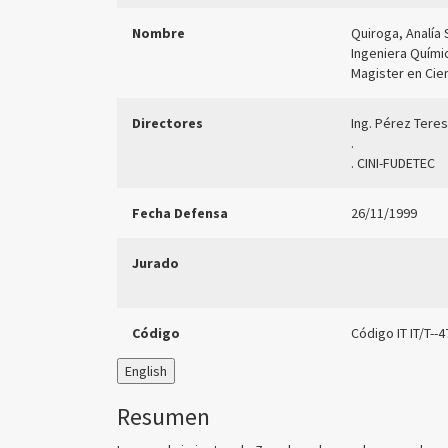
Nombre
Quiroga, Analía S
Ingeniera Quími
Magister en Cie
Directores
Ing. Pérez Teres
.
. CINI-FUDETEC
Fecha Defensa
26/11/1999
Jurado
Código
Código IT IT/T--
English
Resumen