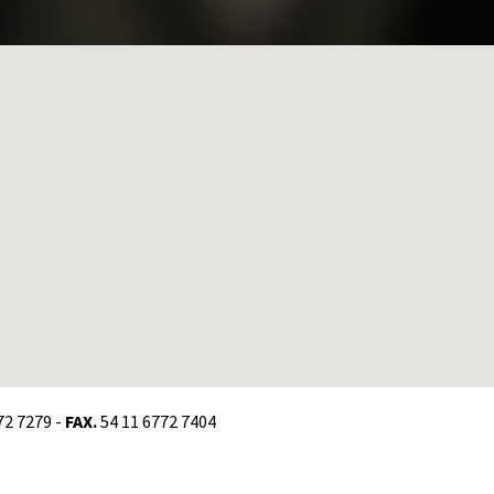
72 7279 -
FAX.
54 11 6772 7404