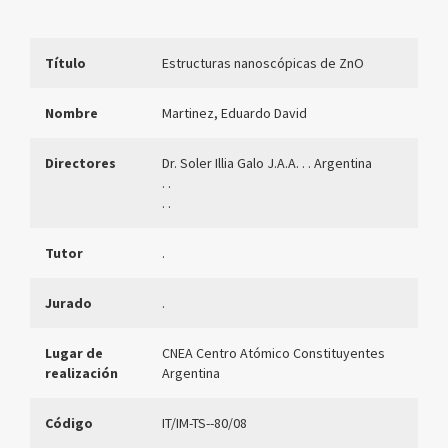
Título
Estructuras nanoscópicas de ZnO
Nombre
Martinez, Eduardo David
Directores
Dr. Soler Illia Galo J.A.A. . . Argentina
. .
. .
Tutor
.
Jurado
.
Lugar de
CNEA Centro Atómico Constituyentes
realización
Argentina
Código
IT/IM-TS--80/08