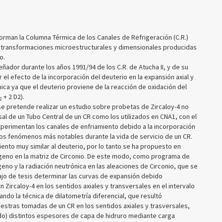
rman la Columna Térmica de los Canales de Refrigeración (C.R.)
ren transformaciones microestructurales y dimensionales producidas
o.
ñador durante los años 1991/94 de los C.R. de Atucha II, y de su
 el efecto de la incorporación del deuterio en la expansión axial y
ca ya que el deuterio proviene de la reacción de oxidación del
+ 2 D2).
2
se pretende realizar un estudio sobre probetas de Zircaloy-4 no
rsal de un Tubo Central de un CR como los utilizados en CNA1, con el
perimentan los canales de enfriamiento debido a la incorporación
 los fenómenos más notables durante la vida de servicio de un CR.
nto muy similar al deuterio, por lo tanto se ha propuesto en
drógeno en la matriz de Circonio. De este modo, como programa de
eno y la radiación neutrónica en las aleaciones de Circonio, que se
ajo de tesis determinar las curvas de expansión debido
n Zircaloy-4 en los sentidos axiales y transversales en el intervalo
ando la técnica de dilatometría diferencial, que resultó
estras tomadas de un CR en los sentidos axiales y trasversales,
do) distintos espesores de capa de hidruro mediante carga