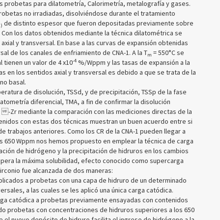
 probetas para dilatometría, Calorimetría, metalografía y gases.
obetas no irradiadas, disolviéndose durante el tratamiento
de distinto espesor que fueron depositadas previamente sobre
x)
 Con los datos obtenidos mediante la técnica dilatométrica se
axial y transversal. En base a las curvas de expansión obtenidas
sal de los canales de enfriamiento de CNA-1. A la T
= 550°C se
m
-4
l tienen un valor de 4 x10
%/Wppm y las tasas de expansión a la
 en los sentidos axial y transversal es debido a que se trata de la
no basal.
eratura de disolución, TSSd, y de precipitación, TSSp de la fase
atometría diferencial, TMA, a fin de confirmar la disolución
iz -Zr mediante la comparación con las mediciones directas de la
enidos con estas dos técnicas muestran un buen acuerdo entre si
 de trabajos anteriores. Como los CR de la CNA-1 pueden llegar a
os 650 Wppm nos hemos propuesto en emplear la técnica de carga
ación de hidrógeno y la precipitación de hidruros en los cambios
pera la máxima solubilidad, efecto conocido como supercarga
 circonio fue alcanzada de dos maneras:
plicados a probetas con una capa de hidruro de un determinado
rsales, a las cuales se les aplicó una única carga catódica.
arga catódica a probetas previamente ensayadas con contenidos
ndo probetas con concentraciones de hidruros superiores a los 650
el nuevo depósito de hidruro facilita el ingreso de hidrógeno a la