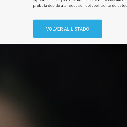
probeta debido a la reducción del coeficiente de estequ
VOLVER AL LISTADO