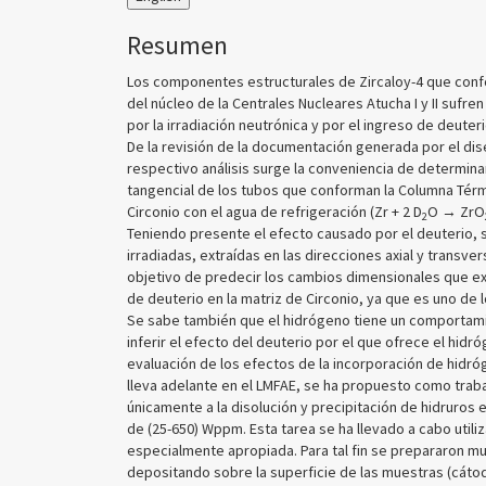
Resumen
Los componentes estructurales de Zircaloy-4 que confo
del núcleo de la Centrales Nucleares Atucha I y II suf
por la irradiación neutrónica y por el ingreso de deuteri
De la revisión de la documentación generada por el dise
respectivo análisis surge la conveniencia de determinar
tangencial de los tubos que conforman la Columna Térmi
Circonio con el agua de refrigeración (Zr + 2 D
O → ZrO
2
Teniendo presente el efecto causado por el deuterio, 
irradiadas, extraídas en las direcciones axial y transve
objetivo de predecir los cambios dimensionales que ex
de deuterio en la matriz de Circonio, ya que es uno de
Se sabe también que el hidrógeno tiene un comportamie
inferir el efecto del deuterio por el que ofrece el hi
evaluación de los efectos de la incorporación de hidróg
lleva adelante en el LMFAE, se ha propuesto como trab
únicamente a la disolución y precipitación de hidruros e
de (25-650) Wppm. Esta tarea se ha llevado a cabo utiliz
especialmente apropiada. Para tal fin se prepararon mu
depositando sobre la superficie de las muestras (cáto