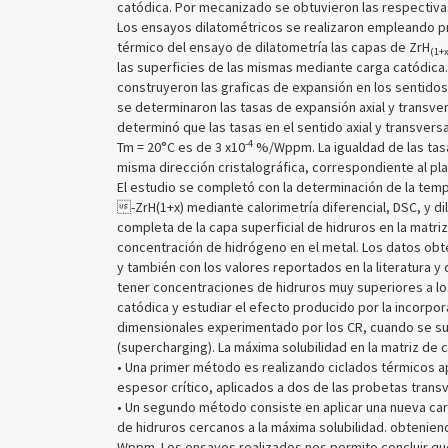
catódica. Por mecanizado se obtuvieron las respectivas
Los ensayos dilatométricos se realizaron empleando pr
térmico del ensayo de dilatometría las capas de ZrH
(1+
las superficies de las mismas mediante carga catódica.
construyeron las graficas de expansión en los sentidos 
se determinaron las tasas de expansión axial y transver
determinó que las tasas en el sentido axial y transversa
-4
Tm = 20°C es de 3 x10
%/Wppm. La igualdad de las tasas
misma dirección cristalográfica, correspondiente al pla
El estudio se completó con la determinación de la temp
-ZrH(1+x) mediante calorimetría diferencial, DSC, y dil
completa de la capa superficial de hidruros en la matr
concentración de hidrógeno en el metal. Los datos obt
y también con los valores reportados en la literatura y
tener concentraciones de hidruros muy superiores a l
catódica y estudiar el efecto producido por la incorpor
dimensionales experimentado por los CR, cuando se su
(supercharging). La máxima solubilidad en la matriz de
• Una primer método es realizando ciclados térmicos a
espesor crítico, aplicados a dos de las probetas transve
• Un segundo método consiste en aplicar una nueva c
de hidruros cercanos a la máxima solubilidad. obtenie
Wppm. Los ensayos realizados nos permito concluir que 