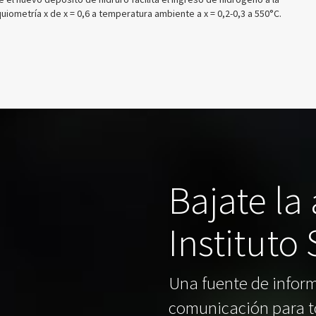
iometría x de x = 0,6 a temperatura ambiente a x = 0,2-0,3 a 550°C.
Bajate la
Instituto
Una fuente de inform
comunicación para t