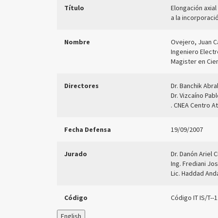
Título
Elongación axial
a la incorporaci
Nombre
Ovejero, Juan C
Ingeniero Elect
Magister en Cie
Directores
Dr. Banchik Abr
Dr. Vizcaíno Pabl
. CNEA Centro A
Fecha Defensa
19/09/2007
Jurado
Dr. Danón Ariel 
Ing. Frediani J
Lic. Haddad And
Código
Código IT IS/T--
English