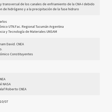
 y transversal de los canales de enfriamiento de la CNA-I debido
ón de hidrógeno y a la precipitación de la fase hidruro
arlos
rónico UTN.Fac. Regional Tucumán Argentina
ncia y Tecnología de Materiales UNSAM
aham David. CNEA
o.
tómico Constituyentes
CNEA
osé NASA
alaf Roberto CNEA
110/07