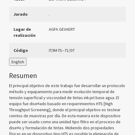
Jurado
.
Lugar de
AGFA GEVAERT
realización
Código
IT/IM-TS--71/07
English
Resumen
El principal objetivo de este trabajo fue desarrollar un protocolo
método y equipamiento para medir evolución temporal de
tensión superficial y viscosidad de tintas ink-jet base agua. El
equipo fue dise¤ado basado en requerimientos HTS [High
Throughput Screening], donde el principal objetivo es testear
cientos de muestras por día. De esta manera este dispositivo
puede ser usado como una unidad tipo filtro en el proceso de
dise¤o y formulación de tintas. Midiendo dos propiedades
físicas en un dispositivo tipo HTS es posible la eliminación de