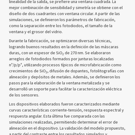
linealidad de la salida, se prefiere una ventana cuadrada. La
mejor combinación de sensibilidad y simetría se obtiene con el
diseño de dos cuadrantes con ventana circular. A partir de las
simulaciones, se definieron los parámetros de fabricación,
como la separación entre los fotodiodos, el tamaño de la
ventana y el grosor del vidrio.
Durante la fabricación, se optimizaron diversas técnicas,
logrando buenos resultados en la definición de las máscaras
duras, con un espesor de SiO
de 270 nm. Se elaboraron
2
arreglos de fotodiodos formados por junturas localizadas
+
+
n
/p/p
, utilizando procesos típicos de microfabricación como
crecimientos de SiO
, difusión de dopantes, fotolitografías con
2
alineación y depósitos de metales. Además, se definieron los
pasos para la elaboración de la ventana metalizada y se
desarrolló un soporte para facilitar la caracterización eléctrica
de los sensores.
Los dispositivos elaborados fueron caracterizados mediante
curvas características corriente-tensión, respuesta espectral y
respuesta angular. Esta última fue comparada con las
simulaciones realizadas, permitiendo determinar el error de
alineación en el dispositivo. La validación del modelo propuesto,
a partir del contraste entre los resultados simulados y