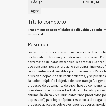
Código
IS/TD 85/14
English
Título completo
Tratamientos superficiales de difusión y recubri
industrial
Resumen
Los aceros inoxidables son de uso masivo en la indus
coeficiente de fricción y resistencia a la corrosión. Pa
perfomance de estos materiales, sin afectar sus propi
que consumen poca energía, no son contaminantes, of
rendimientos no alcanzables por otros medios. Estas té
difusión o deposición de recubrimientos, y se pueden a
llamados “dúplex”. El objetivo de este trabajo fue gene
procesos de tratamiento de superficie de componentes 
considerando en forma individual o combinada, proces
nitruración iónica y recubrimientos finos producidos p
Deposition”) para lograr óptima resistencia al desgast
procesos aplicados sobre tres tipos de aceros inoxidab