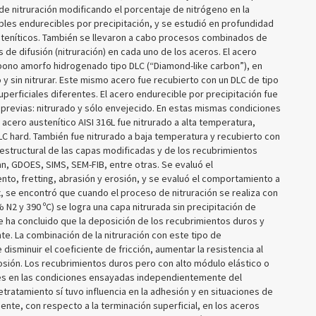
 de nitruración modificando el porcentaje de nitrógeno en la
les endurecibles por precipitación, y se estudió en profundidad
usteníticos. También se llevaron a cabo procesos combinados de
de difusión (nitruración) en cada uno de los aceros. El acero
rbono amorfo hidrogenado tipo DLC (“Diamond-like carbon”), en
 y sin nitrurar. Este mismo acero fue recubierto con un DLC de tipo
perficiales diferentes. El acero endurecible por precipitación fue
s previas: nitrurado y sólo envejecido. En estas mismas condiciones
 acero austenítico AISI 316L fue nitrurado a alta temperatura,
C hard. También fue nitrurado a baja temperatura y recubierto con
roestructural de las capas modificadas y de los recubrimientos
n, GDOES, SIMS, SEM-FIB, entre otras. Se evaluó el
o, fretting, abrasión y erosión, y se evaluó el comportamiento a
ax, se encontró que cuando el proceso de nitruración se realiza con
N2 y 390 ºC) se logra una capa nitrurada sin precipitación de
e ha concluido que la deposición de los recubrimientos duros y
nte. La combinación de la nitruración con este tipo de
sminuir el coeficiente de fricción, aumentar la resistencia al
rosión. Los recubrimientos duros pero con alto módulo elástico o
es en las condiciones ensayadas independientemente del
etratamiento sí tuvo influencia en la adhesión y en situaciones de
nte, con respecto a la terminación superficial, en los aceros