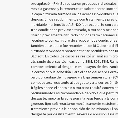
precipitación (PH). Se realizaron procesos individuales
mezcla gaseosa y la temperatura sobre aceros inoxidab
la capa nitrurada formada en los aceros inoxidables a
deposición de recubrimientos con tratamientos previos 
inoxidable martensítico AISI 420 fue recubierto con ca
tres condiciones previas: nitrurado, nitrurado y oxidado
“hard”, previamente nitrurado con dos terminaciones su
recubierto con oxinitruro de silicio, en dos condicione
también este acero fue recubierto con DLC tipo hard. El
nitrurado y oxidado y posteriormente recubierto con DL
DLC soft. En todos los casos se realizó un análisis mic
utilizando diversas técnicas como SEM, EDS, TEM; Rama
comportamiento al desgaste en ensayos de deslizamient
la corrosión y la adhesión. Para el caso del acero Corr
bajo porcentaje de nitrógeno y a baja temperatura (20% 
compuestos, resistente al desgaste y a la corrosión. S
frágiles sobre el acero sin nitrurar no resultó convenie
recubrimientos es recomendable debido a que permite di
desgaste, mejorar la adhesión y la resistencia a la cor
gruesos tipo soft resultaron mecánicamente resistent
tratamiento previo a la deposición de los mismos. El pr
desgaste por deslizamiento severas o abrasión. Finalme