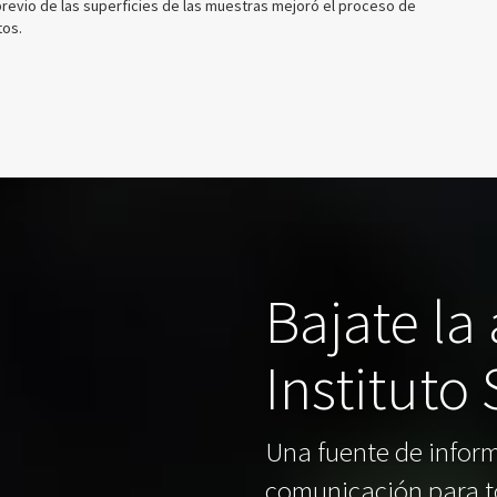
previo de las superficies de las muestras mejoró el proceso de
tos.
Bajate la
Instituto
Una fuente de inform
comunicación para t