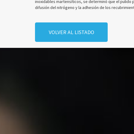
inoxidables martensíticos, se determinó que el pulido 
difusión del nitrógeno y la adhesión de los recubrimien
VOLVER AL LISTADO