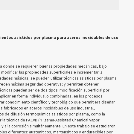
mientos asistidos por plasma para aceros inoxidables de uso
tria donde se requieren buenas propiedades mecánicas, bajo
ra modificar las propiedades superficiales e incrementar la
edades másicas, se pueden utilizar técnicas asistidas por plasma
recen máxima seguridad operativa; y permiten obtener
cnicas pueden ser de dos tipos: modificación superficial por
plicar en forma individual o combinadas, en los procesos
rar conocimiento científico y tecnológico que permitiera diseñar
fabricados en aceros inoxidables de uso industrial,
os de difusión termoquímica asistidos por plasma, como la
or la técnica de PACVD (“Plasma-Assisted Chemical Vapor
e y a la corrosión simultáneamente. En este trabajo se estudiaron
les diferentes: austeníticos, martensíticos y endurecibles por