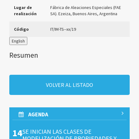
Lugar de
Fábrica de Aleaciones Especiales (FAE
realización
SA). Ezeiza, Buenos Aires, Argentina
Código
IT/IM-TS--xx/19
English
Resumen
VOLVER AL LISTADO
AGENDA
14
SE INICIAN LAS CLASES DE
MODELIZACIÓN DE PROPIEDADES Y