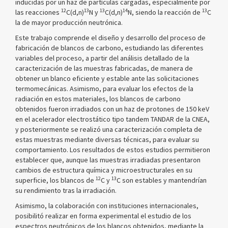
inducidas por un haz de partículas cargadas, especialmente por
12
13
13
14
13
las reacciones
C(d,n)
N y
C(d,n)
N, siendo la reacción de
C
la de mayor producción neutrónica.
Este trabajo comprende el diseño y desarrollo del proceso de
fabricación de blancos de carbono, estudiando las diferentes
variables del proceso, a partir del análisis detallado de la
caracterización de las muestras fabricadas, de manera de
obtener un blanco eficiente y estable ante las solicitaciones
termomecánicas. Asimismo, para evaluar los efectos de la
radiación en estos materiales, los blancos de carbono
obtenidos fueron irradiados con un haz de protones de 150 keV
en el acelerador electrostático tipo tandem TANDAR de la CNEA,
y posteriormente se realizó una caracterización completa de
estas muestras mediante diversas técnicas, para evaluar su
comportamiento. Los resultados de estos estudios permitieron
establecer que, aunque las muestras irradiadas presentaron
cambios de estructura química y microestructurales en su
12
13
superficie, los blancos de
C y
C son estables y mantendrían
su rendimiento tras la irradiación.
Asimismo, la colaboración con instituciones internacionales,
posibilitó realizar en forma experimental el estudio de los
espectros neutrónicos de los blancos obtenidos, mediante la