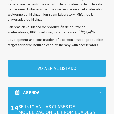
generación de neutrones a partir de la incidencia de un haz de
deuterones. Estas irradiaciones se realizaron en el acelerador
Wolverine del Michigan Ion Beam Laboratory (MIBL), de la
Universidad de Michigan.
Palabras clave: Blanco de producción de neutrones,
13
14
aceleradores, BNCT, carbono, caracterización,
C(d,n)
N.
Development and construction of a carbon neutron production
target for boron neutron capture therapy with accelerators
VOLVER AL LISTADO
AGENDA
14
SE INICIAN LAS CLASES DE
MODELIZACIÓN DE PROPIEDADES Y