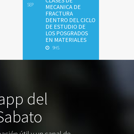
CLASES DE
SEP
MECANICA DE
FRACTURA
DENTRO DEL CICLO
DE ESTUDIO DE
LOS POSGRADOS
EN MATERIALES
9HS.
 app del
 Sabato
ación útil y un canal de