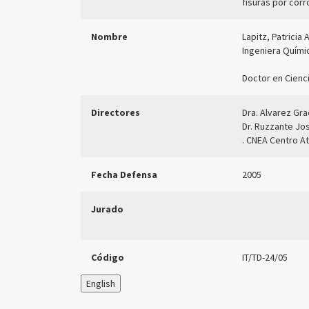
fisuras por corr
Nombre
Lapitz, Patricia 
Ingeniera Quími
Doctor en Cienc
Directores
Dra. Alvarez Gra
Dr. Ruzzante Jo
. CNEA Centro A
Fecha Defensa
2005
Jurado
Código
IT/TD-24/05
English