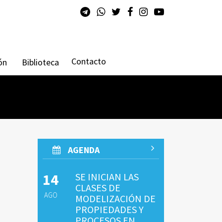
Contacto
ón
Biblioteca
AGENDA
14
SE INICIAN LAS
CLASES DE
AGO
MODELIZACIÓN DE
PROPIEDADES Y
PROCESOS EN