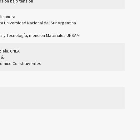
osión bajo tensión
Alejandra
ca Universidad Nacional del Sur Argentina
ia y Tecnología, mención Materiales UNSAM
ciela. CNEA
sé.
tómico Constituyentes