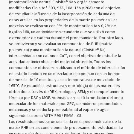
(montmorillonita natural Cloisite® Na y orgánicamente
modificadas Cloisite® 30B, 93A, 10A, 15A y 20A) con el objetivo
de estudiar la influencia de la incorporación de cada una de
estas arcillas en las propiedades de la matriz polimérica. Las
mezclas se realizaron con 3% de montmorillonita y 0,2% de
irgafos 168, un antioxidante secundario que se utilizó como
extendedor de cadena durante el procesamiento. Por otro lado
se obtuvieron y se evaluaron compuestos de PHB (matriz
polimérica) y una montmorillonita natural (Cloisite® Na)
++
intercambiada con cationes Cu
, con el objetivo de estudiar la
actividad antimicrobiana del material obtenido. Todos los
compuestos se obtuvieron utilizando el método de intercalación
en estado fundido en un mezclador discontinuo con un tiempo
de mezcla de 10 minutos y a una temperatura de mezclado de
165°C. Se estudió la estructura y morfología de los materiales
obtenidos a través de DRX, reología y SEM; y el comportamiento
térmico por DSC y MOP. Además se realizó la medición del peso
molecular de los materiales por GPC, se midieron propiedades
mecánicas y se midió la permeabilidad al vapor de agua
siguiendo la norma ASTM E96 / E96M – 05.
Los resultados mostraron una caída en el peso molecular de la
matriz PHB en las condiciones de procesamiento estudiadas. La
incorporación de un agente extendedor de cadena no tuvo