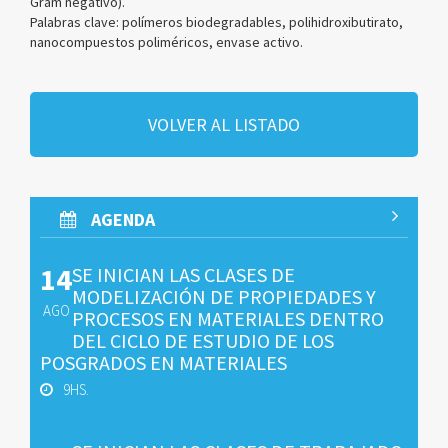
Gram negativo).
Palabras clave: polímeros biodegradables, polihidroxibutirato,
nanocompuestos poliméricos, envase activo.
VOLVER AL LISTADO
AGENDA
14
SE INICIAN LAS CLASES DE
MODELIZACIÓN DE PROPIEDADES Y
AGO
PROCESOS EN MATERIALES DENTRO
DEL CICLO DE ESTUDIO DE LOS
POSGRADOS EN MATERIALES
9HS.