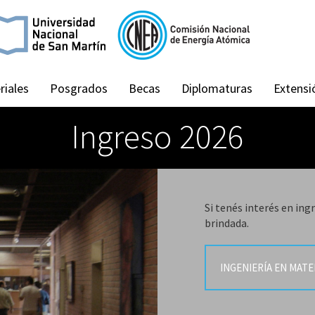
riales
Posgrados
Becas
Diplomaturas
Extensi
Ingreso 2026
Si tenés interés en i
brindada.
INGENIERÍA EN MATE