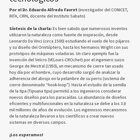
Por el Dr. Eduardo Alfredo Favret
(investigador del CONICET,
INTA, CIRN, docente del Instituto Sabato).
Síntesis de la charla:
Es bien sabido que numerosos inventos
utilizaron la naturaleza como fuente de inspiración, desde
Leonardo Da Vinci (circa 1500) estudiando el vuelo de los pájaros
y su diseño del Ornitóptero, hasta los hermanos Wright con sus
prototipos de máquinas voladoras. Un claro ejemplo fue la
invención del Velcro (VELours-CROchet) por el ingeniero suizo
George de Mestral (1950), un mecanismo de cierre tan usado
hoy día por el hombre, cuyo desarrollo surgió de analizar la
adherencia del abrojo en la pelambre de su perro (sistema de
cierre denominado “hook-loop”). Hasta el estudio de la semilla
de la tipa (Tipuana tipu) permitió a los ingenieros considerar
nuevos diseños para los paracaídas. La abundancia de diseños
eficientes y multifuncionales en la naturaleza se debe a los 3.8
mil millones de años de evolución. Los ingeniosos mecanismos
de la naturaleza llevaron a los científicos a crear nuevos
sistemas en diversos campos.
¡Los esperamos!