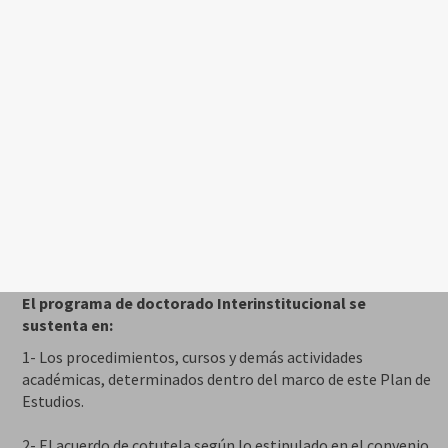
El programa de doctorado Interinstitucional se
sustenta en:
1- Los procedimientos, cursos y demás actividades
académicas, determinados dentro del marco de este Plan de
Estudios.
2- El acuerdo de cotutela según lo estipulado en el convenio