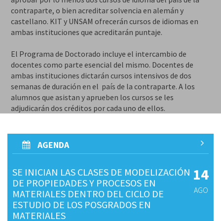
contraparte, o bien acreditar solvencia en alemán y
castellano. KIT y UNSAM ofrecerán cursos de idiomas en
ambas instituciones que acreditarán puntaje.
El Programa de Doctorado incluye el intercambio de
docentes como parte esencial del mismo. Docentes de
ambas instituciones dictarán cursos intensivos de dos
semanas de duración en el país de la contraparte. A los
alumnos que asistan y aprueben los cursos se les
adjudicarán dos créditos por cada uno de ellos.
AGENDA
14
SE INICIAN LAS CLASES DE MODELIZACIÓN
DE PROPIEDADES Y PROCESOS EN
AGO
MATERIALES DENTRO DEL CICLO DE
ESTUDIO DE LOS POSGRADOS EN
MATERIALES