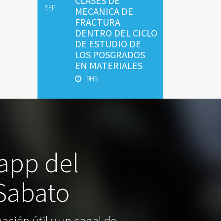
CLASES DE
SEP
MECANICA DE
FRACTURA
DENTRO DEL CICLO
DE ESTUDIO DE
LOS POSGRADOS
EN MATERIALES
9HS.
 app del
 Sabato
ación útil y un canal de