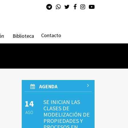
Contacto
ón
Biblioteca
AGENDA
14
SE INICIAN LAS
CLASES DE
AGO
MODELIZACIÓN DE
PROPIEDADES Y
PROCESOS EN