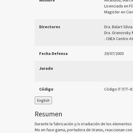
Nombre
Mirandou, Marce
Licenciada en F
Magister en Cie
Directores
Dra. Balart Silvi
Dra. Granovsky 
. CNEA Centro A
Fecha Defensa
29/07/2003
Jurado
Código
Código IT IT/T--
English
Resumen
Durante la fabricación y/o irradiación de los elementos 
Mo en fase gama, portadora de Uranio, reaccionan con el