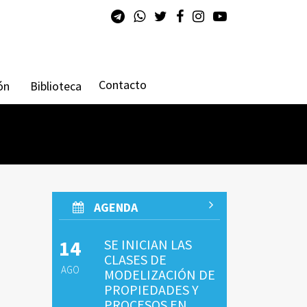
Contacto
ón
Biblioteca
AGENDA
14
SE INICIAN LAS
CLASES DE
AGO
MODELIZACIÓN DE
PROPIEDADES Y
PROCESOS EN