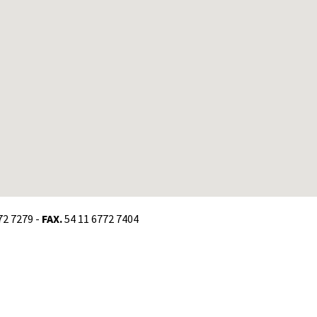
72 7279 -
FAX.
54 11 6772 7404