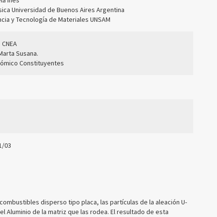
la Inés
ísica Universidad de Buenos Aires Argentina
ncia y Tecnología de Materiales UNSAM
a. CNEA
Marta Susana.
tómico Constituyentes
81/03
combustibles disperso tipo placa, las partículas de la aleación U-
 Aluminio de la matriz que las rodea. El resultado de esta