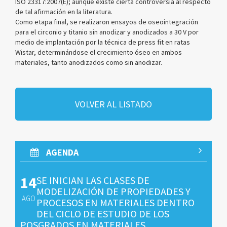
ISO 23317:2007(E); aunque existe cierta controversia al respecto
de tal afirmación en la literatura.
Como etapa final, se realizaron ensayos de oseointegración
para el circonio y titanio sin anodizar y anodizados a 30 V por
medio de implantación por la técnica de press fit en ratas
Wistar, determinándose el crecimiento óseo en ambos
materiales, tanto anodizados como sin anodizar.
VOLVER AL LISTADO
AGENDA
14
SE INICIAN LAS CLASES DE
MODELIZACIÓN DE PROPIEDADES Y
AGO
PROCESOS EN MATERIALES DENTRO
DEL CICLO DE ESTUDIO DE LOS
POSGRADOS EN MATERIALES