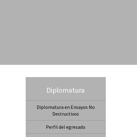
Diplomatura
Diplomatura en Ensayos No
Destructivos
Perfil del egresado